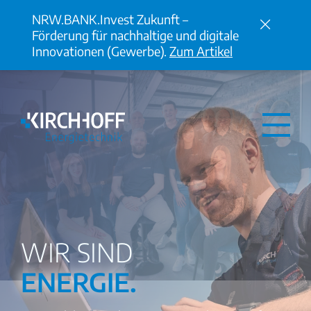
✗
NRW.BANK.Invest Zukunft –
Förderung für nachhaltige und digitale
Innovationen (Gewerbe).
Zum Artikel
WIR SIND
ENERGIE.